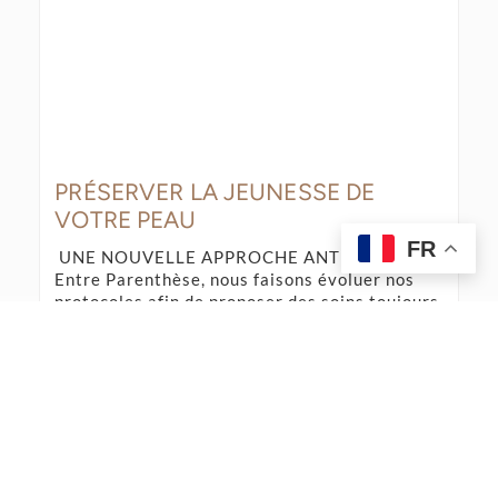
PRÉSERVER LA JEUNESSE DE
VOTRE PEAU
FR
UNE NOUVELLE APPROCHE ANTI-ÂGE Chez
Entre Parenthèse, nous faisons évoluer nos
protocoles afin de proposer des soins toujours
plus performants et respectueux de la peau.
Cette nouvelle cure réunit plusieurs
technologies complémentaires dans un
programme conçu pour accompagner la peau
tout au long de [...]
LIRE L'ARTICLE