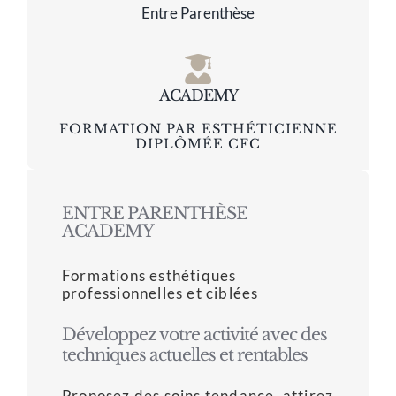
lisse, plus éclatante et semble
Entre Parenthèse
beaucoup plus saine.
Je recommande vivement l’Institut de
Beauté Entre Parenthèse à toutes
ACADEMY
celles qui cherchent des soins de
FORMATION PAR ESTHÉTICIENNE
qualité, réalisés avec un
DIPLÔMÉE CFC
professionnalisme exemplaire. Je
reviendrai sans aucun doute pour
d’autres soins !
ENTRE PARENTHÈSE
ACADEMY
Claudia M
,
IMMOBILIER NYON
Formations esthétiques
professionnelles et ciblées
Développez votre activité avec des
techniques actuelles et rentables
Proposez des soins tendance, attirez