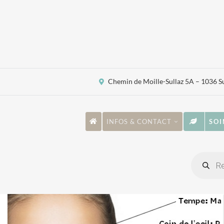
Passer
au
contenu
Chemin de Moille-Sullaz 5A – 1036 S
INFOS & CONTACT
SOI
Recher
de
produi