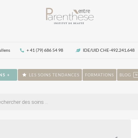
INSTITUT DE BEAUTÉ
ullens
+ 41 (79) 686 54 98
IDE/UID CHE-492.241.648
NS +
LES SOINS TENDANCES
FORMATIONS
BLOG
N
che
ts