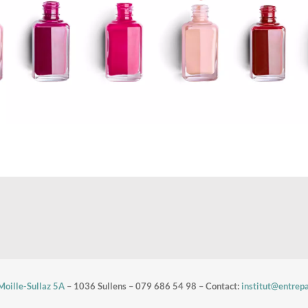
oille-Sullaz 5A
– 1036 Sullens – 079 686 54 98 – Contact:
institut@entrep