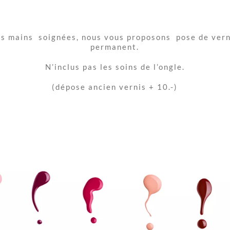
vernis
Semi-
Permanent
es mains soignées, nous vous proposons pose de vern
mains
permanent.
N’inclus pas les soins de l’ongle.
(dépose ancien vernis + 10.-)