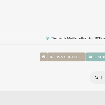
Passer
au
contenu
Chemin de Moille-Sullaz 5A – 1036 S
INFOS & CONTACT
SOI
Recher
de
produi