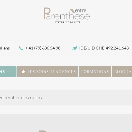
INSTITUT DE BEAUTÉ
ullens
+ 41 (79) 686 54 98
IDE/UID CHE-492.241.648
NS +
LES SOINS TENDANCES
FORMATIONS
BLOG
N
che
ts