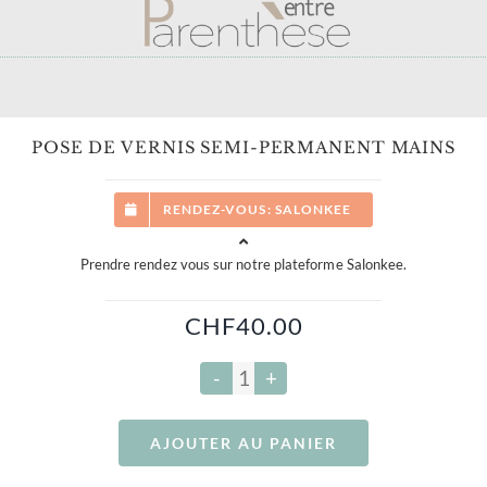
POSE DE VERNIS SEMI-PERMANENT MAINS
RENDEZ-VOUS: SALONKEE
Prendre rendez vous sur notre plateforme Salonkee.
CHF
40.00
quantité
de
AJOUTER AU PANIER
Pose
de