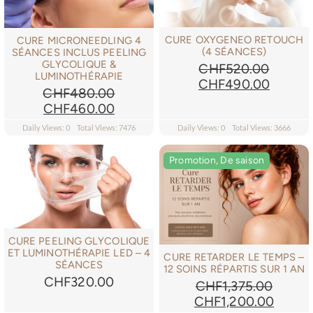
CURE OXYGENEO RETOUCH
CURE MICRONEEDLING 4
(4 SÉANCES)
SÉANCES INCLUS PEELING
GLYCOLIQUE &
CHF
520.00
LUMINOTHÉRAPIE
Le
Le
CHF
490.00
CHF
480.00
prix
prix
Le
Le
CHF
460.00
initial
actuel
prix
prix
était :
est :
Daily Views: 0
Total Views: 7476
Daily Views: 0
Total Views: 3666
initial
actuel
CHF520.00.
CHF49
était :
est :
Promotion, De saison
Promotion, De saison
CHF480.00.
CHF460.00.
CURE PEELING GLYCOLIQUE
ET LUMINOTHÉRAPIE LED – 4
CURE RETARDER LE TEMPS –
SÉANCES
12 SOINS RÉPARTIS SUR 1 AN
CHF
320.00
CHF
1,375.00
Le
Le
CHF
1,200.00