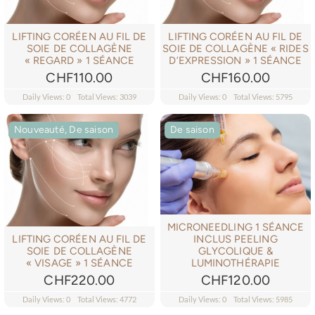
LIFTING CORÉEN AU FIL DE
LIFTING CORÉEN AU FIL DE
SOIE DE COLLAGÈNE
SOIE DE COLLAGÈNE « RIDES
« REGARD » 1 SÉANCE
D’EXPRESSION » 1 SÉANCE
CHF
110.00
CHF
160.00
Daily Views: 0
Total Views: 3039
Daily Views: 0
Total Views: 5795
Nouveauté, De saison
Nouveauté, De saison
De saison
MICRONEEDLING 1 SÉANCE
INCLUS PEELING
LIFTING CORÉEN AU FIL DE
GLYCOLIQUE &
SOIE DE COLLAGÈNE
LUMINOTHÉRAPIE
« VISAGE » 1 SÉANCE
CHF
120.00
CHF
220.00
Daily Views: 0
Total Views: 4772
Daily Views: 0
Total Views: 5985