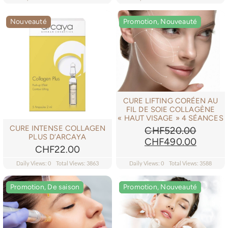
était :
est :
CHF900.00.
CHF810.00.
Nouveauté
Promotion, Nouveauté
Promotion, Nouveauté
CURE LIFTING CORÉEN AU
FIL DE SOIE COLLAGÈNE
« HAUT VISAGE » 4 SÉANCES
CURE INTENSE COLLAGEN
CHF
520.00
PLUS D’ARCAYA
Le
Le
CHF
490.00
CHF
22.00
prix
prix
initial
actuel
Daily Views: 0
Total Views: 3863
Daily Views: 0
Total Views: 3588
était :
est :
CHF520.00.
CHF49
Promotion, De saison
Promotion, De saison
Promotion, Nouveauté
Promotion, Nouveauté