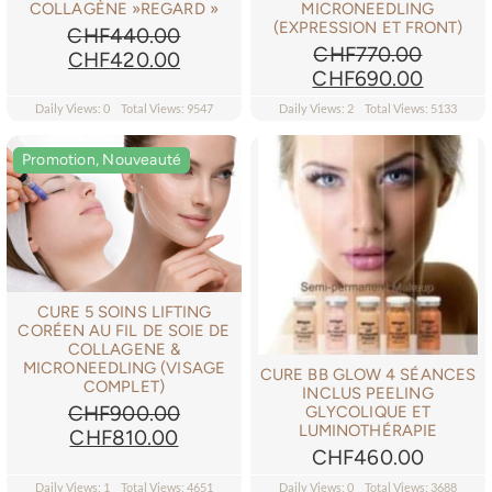
MICRONEEDLING
COLLAGÈNE »REGARD »
(EXPRESSION ET FRONT)
CHF
440.00
CHF
770.00
Le
Le
CHF
420.00
Le
Le
CHF
690.00
prix
prix
prix
prix
initial
actuel
Daily Views: 0
Total Views: 9547
Daily Views: 2
Total Views: 5133
initial
actuel
était :
est :
était :
est :
CHF440.00.
CHF420.00.
Promotion, Nouveauté
Promotion, Nouveauté
CHF770.00.
CHF690
CURE 5 SOINS LIFTING
CORÉEN AU FIL DE SOIE DE
COLLAGENE &
MICRONEEDLING (VISAGE
CURE BB GLOW 4 SÉANCES
COMPLET)
INCLUS PEELING
CHF
900.00
GLYCOLIQUE ET
LUMINOTHÉRAPIE
Le
Le
CHF
810.00
CHF
460.00
prix
prix
initial
actuel
Daily Views: 1
Total Views: 4651
Daily Views: 0
Total Views: 3688