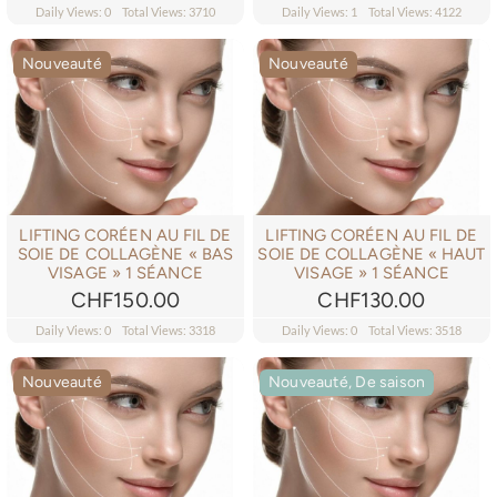
prix
prix
Daily Views: 0
Total Views: 3710
Daily Views: 1
Total Views: 4122
initial
actuel
était :
est :
Nouveauté
Nouveauté
CHF1,375.00.
CHF1,
LIFTING CORÉEN AU FIL DE
LIFTING CORÉEN AU FIL DE
SOIE DE COLLAGÈNE « BAS
SOIE DE COLLAGÈNE « HAUT
VISAGE » 1 SÉANCE
VISAGE » 1 SÉANCE
CHF
150.00
CHF
130.00
Daily Views: 0
Total Views: 3318
Daily Views: 0
Total Views: 3518
Nouveauté
Nouveauté, De saison
Nouveauté, De saison