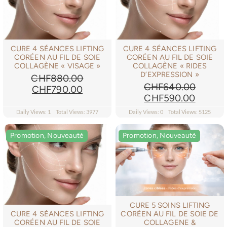
CURE 4 SÉANCES LIFTING
CURE 4 SÉANCES LIFTING
CORÉEN AU FIL DE SOIE
CORÉEN AU FIL DE SOIE
COLLAGÈNE « VISAGE »
COLLAGÈNE « RIDES
D’EXPRESSION »
CHF
880.00
CHF
640.00
Le
Le
CHF
790.00
Le
Le
CHF
590.00
prix
prix
prix
prix
initial
actuel
Daily Views: 1
Total Views: 3977
Daily Views: 0
Total Views: 5125
initial
actuel
était :
est :
était :
est :
CHF880.00.
CHF790.00.
Promotion, Nouveauté
Promotion, Nouveauté
Promotion, Nouveauté
Promotion, Nouveauté
CHF640.00.
CHF590
CURE 5 SOINS LIFTING
CORÉEN AU FIL DE SOIE DE
CURE 4 SÉANCES LIFTING
COLLAGENE &
CORÉEN AU FIL DE SOIE