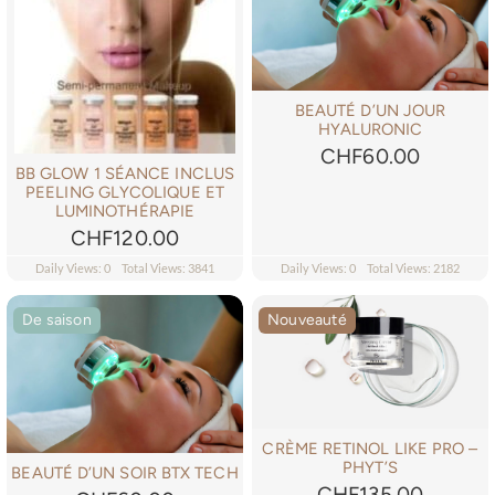
BEAUTÉ D’UN JOUR
HYALURONIC
CHF
60.00
BB GLOW 1 SÉANCE INCLUS
PEELING GLYCOLIQUE ET
LUMINOTHÉRAPIE
CHF
120.00
Daily Views: 0
Total Views: 3841
Daily Views: 0
Total Views: 2182
De saison
Nouveauté
CRÈME RETINOL LIKE PRO –
PHYT’S
BEAUTÉ D’UN SOIR BTX TECH
CHF
135.00