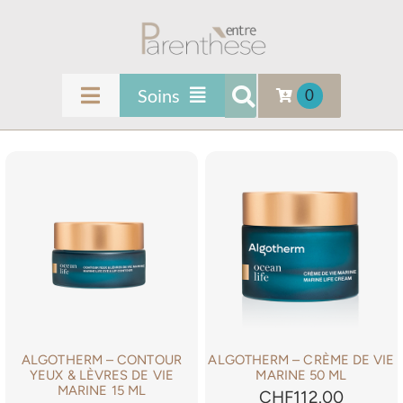
Passer
au
contenu
Soins
0
Toggle
Navigation
ENTRE PARENTHÈSE
Soins Femmes
Soins Masculins
INFOS & CONTACT
Soins Visage
Beauté du Regard
SOINS
Médecine Esthétique
LES SOINS TENDANCES
Soins Mains et Pieds
ALGOTHERM – CONTOUR
ALGOTHERM – CRÈME DE VIE
YEUX & LÈVRES DE VIE
MARINE 50 ML
Épilations
FORMATIONS
MARINE 15 ML
CHF
112.00