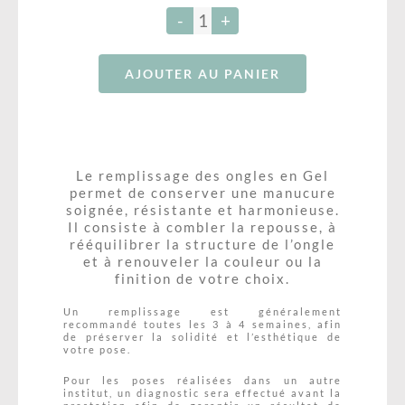
Bouche
quantité
RÉSERVATION – SALONKEE
de
Maquillage Permanent
AJOUTER AU PANIER
Remplisage
Bon Cadeau-Formations
BLOG
Soins Corps
Le remplissage des ongles en Gel
permet de conserver une manucure
soignée, résistante et harmonieuse.
Il consiste à combler la repousse, à
rééquilibrer la structure de l’ongle
et à renouveler la couleur ou la
finition de votre choix.
Un remplissage est généralement
recommandé toutes les 3 à 4 semaines, afin
de préserver la solidité et l’esthétique de
votre pose.
Pour les poses réalisées dans un autre
institut, un diagnostic sera effectué avant la