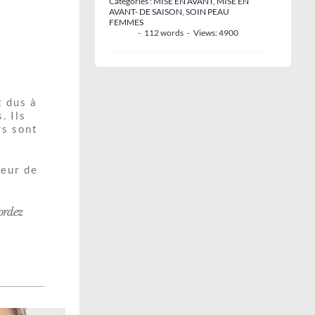
Catégories :
MISE EN AVANT
,
MISE EN
AVANT- DE SAISON
,
SOIN PEAU
FEMMES
-
112 words
-
Views: 4900
t dus à
. Ils
rs sont
.
deur de
cordez