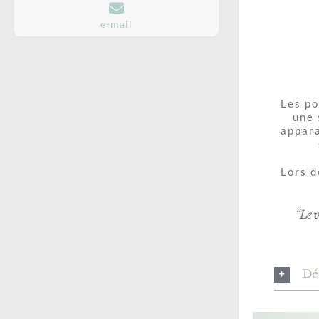
e-mail
Les po
une 
appara
Lors d
“Le v
Dé