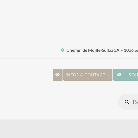
Passer
au
contenu
Chemin de Moille-Sullaz 5A – 1036 S
INFOS & CONTACT
SOI
Recher
de
produi