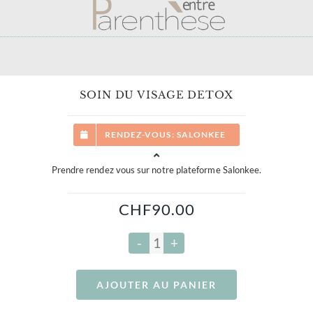
SOIN DU VISAGE DETOX
RENDEZ-VOUS: SALONKEE
Prendre rendez vous sur notre plateforme Salonkee.
CHF
90.00
quantité
de
AJOUTER AU PANIER
Soin
du