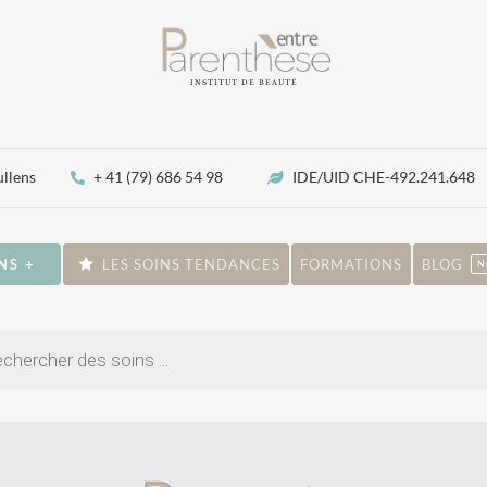
INSTITUT DE BEAUTÉ
ullens
+ 41 (79) 686 54 98
IDE/UID CHE-492.241.648
NS +
LES SOINS TENDANCES
FORMATIONS
BLOG
N
che
ts