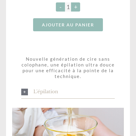
Bouche
quantité
RÉSERVATION – SALONKEE
de
Maquillage Permanent
AJOUTER AU PANIER
Epilation
Bon Cadeau-Formations
lèvre
BLOG
Soins Corps
Nouvelle génération de cire sans
colophane, une épilation ultra douce
pour une efficacité à la pointe de la
technique.
L'épilation