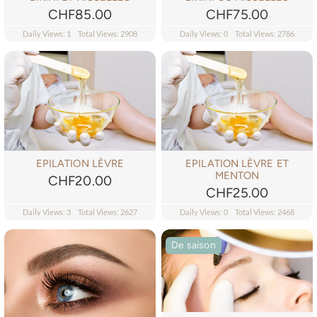
CHF
85.00
CHF
75.00
Daily Views: 1
Total Views: 2908
Daily Views: 0
Total Views: 2786
EPILATION LÈVRE
EPILATION LÈVRE ET
MENTON
CHF
20.00
CHF
25.00
Daily Views: 3
Total Views: 2627
Daily Views: 0
Total Views: 2468
De saison