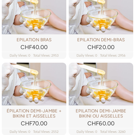
Bouche
RÉSERVATION – SALONKEE
Maquillage Permanent
Bon Cadeau-Formations
BLOG
EPILATION BRAS
EPILATION DEMI-BRAS
Soins Corps
CHF
40.00
CHF
20.00
Daily Views: 0
Total Views: 2953
Daily Views: 0
Total Views: 2956
ÉPILATION DEMI-JAMBE +
EPILATION DEMI-JAMBE
BIKINI ET AISSELLES
BIKINI OU AISSELLES
CHF
70.00
CHF
60.00
Daily Views: 0
Total Views: 2552
Daily Views: 0
Total Views: 3260