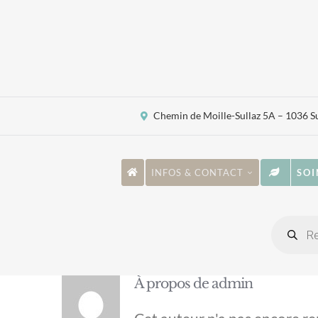
Passer
au
contenu
Chemin de Moille-Sullaz 5A – 1036 S
INFOS & CONTACT
SOI
Recher
de
produi
À propos de
admin