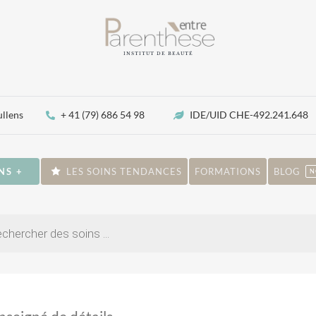
INSTITUT DE BEAUTÉ
ullens
+ 41 (79) 686 54 98
IDE/UID CHE-492.241.648
NS +
LES SOINS TENDANCES
FORMATIONS
BLOG
N
che
ts