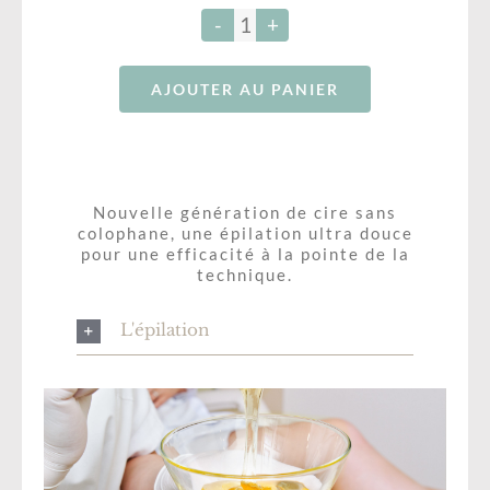
Bouche
quantité
RÉSERVATION – SALONKEE
de
Maquillage Permanent
AJOUTER AU PANIER
Epilation
Bon Cadeau-Formations
bras
BLOG
Soins Corps
Nouvelle génération de cire sans
colophane, une épilation ultra douce
pour une efficacité à la pointe de la
technique.
L'épilation