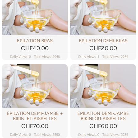
Bouche
RÉSERVATION – SALONKEE
Maquillage Permanent
Bon Cadeau-Formations
BLOG
EPILATION BRAS
EPILATION DEMI-BRAS
Soins Corps
CHF
40.00
CHF
20.00
Daily Views: 0
Total Views: 2948
Daily Views: 1
Total Views: 2954
ÉPILATION DEMI-JAMBE +
EPILATION DEMI-JAMBE
BIKINI ET AISSELLES
BIKINI OU AISSELLES
CHF
70.00
CHF
60.00
Daily Views: 0
Total Views: 2550
Daily Views: 0
Total Views: 3256