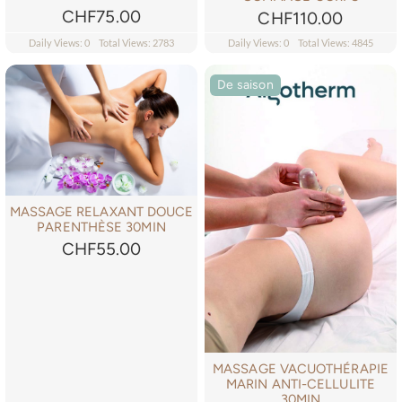
CHF
75.00
CHF
110.00
Daily Views: 0
Total Views: 2783
Daily Views: 0
Total Views: 4845
De saison
MASSAGE RELAXANT DOUCE
PARENTHÈSE 30MIN
CHF
55.00
MASSAGE VACUOTHÉRAPIE
MARIN ANTI-CELLULITE
30MIN