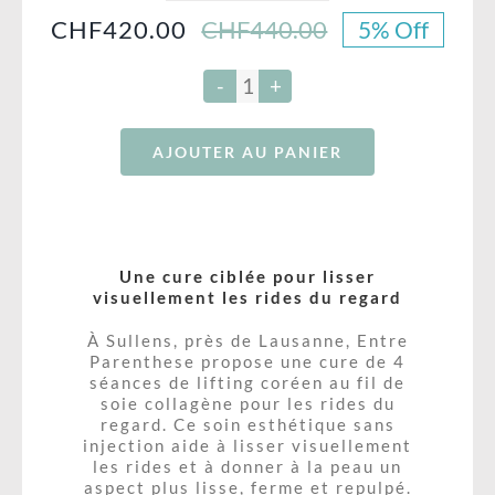
Bouche
CHF
420.00
CHF
440.00
5% Off
Le
Le
RÉSERVATION – SALONKEE
Maquillage Permanent
prix
prix
initial
actuel
quantité
Bon Cadeau-Formations
BLOG
était :
est :
de
CHF440.00.
CHF420.00.
AJOUTER AU PANIER
Cure
Soins Corps
4
séances
lifting
coréen
Une cure ciblée pour lisser
au
visuellement les rides du regard
fil
À Sullens, près de Lausanne, Entre
de
Parenthese propose une cure de 4
séances de lifting coréen au fil de
soie
soie collagène pour les rides du
collagène"REGARD"
regard. Ce soin esthétique sans
injection aide à lisser visuellement
les rides et à donner à la peau un
aspect plus lisse, ferme et repulpé.