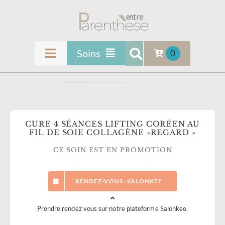
Passer
au
contenu
Soins
0
Toggle
Navigation
ENTRE PARENTHÈSE
Soins Femmes
Soins Masculins
INFOS & CONTACT
CURE 4 SÉANCES LIFTING CORÉEN AU
Soins Visage
FIL DE SOIE COLLAGÈNE »REGARD »
Beauté du Regard
SOINS
CE SOIN EST EN PROMOTION
Médecine Esthétique
LES SOINS TENDANCES
RENDEZ-VOUS: SALONKEE
Soins Mains et Pieds
Prendre rendez vous sur notre plateforme Salonkee.
Épilations
FORMATIONS