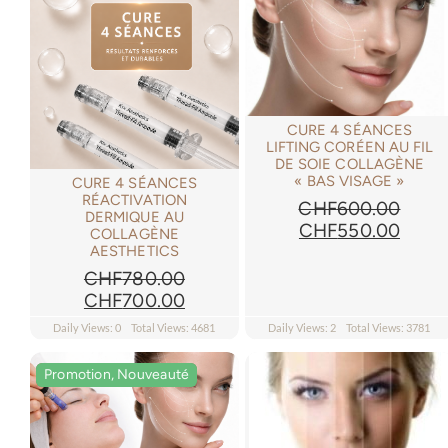
CURE 4 SÉANCES
LIFTING CORÉEN AU FIL
DE SOIE COLLAGÈNE
« BAS VISAGE »
CURE 4 SÉANCES
RÉACTIVATION
CHF
600.00
DERMIQUE AU
Le
Le
CHF
550.00
COLLAGÈNE
prix
prix
AESTHETICS
initial
actue
CHF
780.00
était :
est :
Le
Le
CHF
700.00
CHF600.00.
CHF5
prix
prix
Daily Views: 0
Total Views: 4681
Daily Views: 2
Total Views: 3781
initial
actuel
était :
est :
Promotion, Nouveauté
Promotion, Nouveauté
CHF780.00.
CHF700.00.