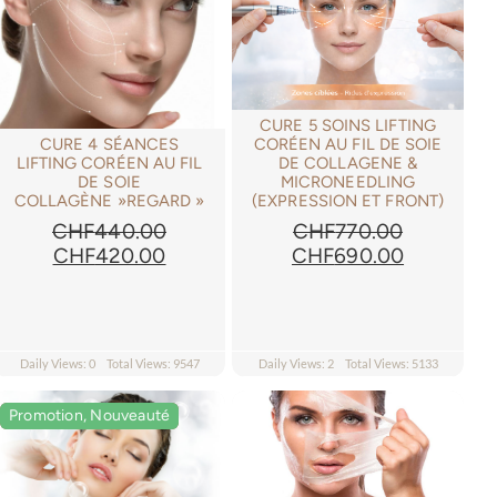
CURE 5 SOINS LIFTING
CURE 4 SÉANCES
CORÉEN AU FIL DE SOIE
LIFTING CORÉEN AU FIL
DE COLLAGENE &
DE SOIE
MICRONEEDLING
COLLAGÈNE »REGARD »
(EXPRESSION ET FRONT)
CHF
440.00
CHF
770.00
Le
Le
Le
Le
CHF
420.00
CHF
690.00
prix
prix
prix
prix
initial
actuel
initial
actuel
était :
est :
était :
est :
.00.
CHF440.00.
CHF420.00.
CHF770.00.
CHF690.0
Daily Views: 0
Total Views: 9547
Daily Views: 2
Total Views: 5133
Promotion, Nouveauté
Promotion, Nouveauté