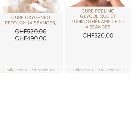
CURE PEELING
GLYCOLIQUE ET
CURE OXYGENEO
LUMINOTHÉRAPIE LED –
RETOUCH (4 SÉANCES)
4 SÉANCES
CHF
520.00
CHF
320.00
Le
Le
CHF
490.00
prix
prix
initial
actuel
était :
est :
CHF520.00.
CHF490.00.
Daily Views: 0
Total Views: 3666
Daily Views: 0
Total Views: 3710
.00.