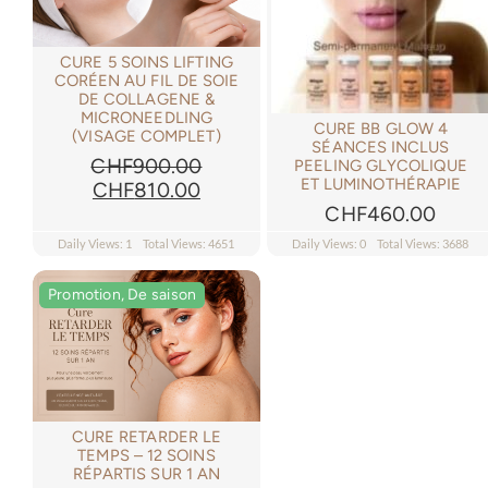
CURE 5 SOINS LIFTING
CORÉEN AU FIL DE SOIE
DE COLLAGENE &
MICRONEEDLING
CURE BB GLOW 4
(VISAGE COMPLET)
SÉANCES INCLUS
CHF
900.00
PEELING GLYCOLIQUE
ET LUMINOTHÉRAPIE
Le
Le
CHF
810.00
prix
prix
CHF
460.00
initial
actuel
Daily Views: 1
Total Views: 4651
Daily Views: 0
Total Views: 3688
était :
est :
CHF900.00.
CHF810.00.
Promotion, De saison
Promotion, De saison
CURE RETARDER LE
TEMPS – 12 SOINS
RÉPARTIS SUR 1 AN