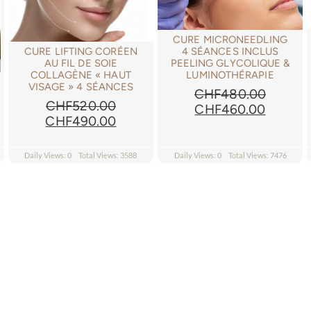
CURE MICRONEEDLING
CURE LIFTING CORÉEN
4 SÉANCES INCLUS
AU FIL DE SOIE
PEELING GLYCOLIQUE &
COLLAGÈNE « HAUT
LUMINOTHÉRAPIE
VISAGE » 4 SÉANCES
CHF
480.00
CHF
520.00
Le
Le
CHF
460.00
Le
Le
CHF
490.00
prix
prix
prix
prix
initial
actuel
initial
actuel
était :
est :
Daily Views: 0
Total Views: 3588
Daily Views: 0
Total Views: 7476
était :
est :
CHF480.00.
CHF460
CHF520.00.
CHF490.00.