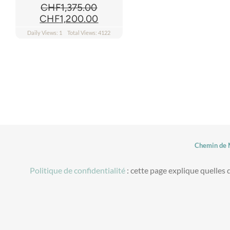
CHF
1,375.00
Le
Le
CHF
1,200.00
prix
prix
Daily Views: 1
Total Views: 4122
initial
actuel
était :
est :
CHF1,375.00.
CHF1,200.00.
Chemin de M
Politique de confidentialité
: cette page explique quelles 