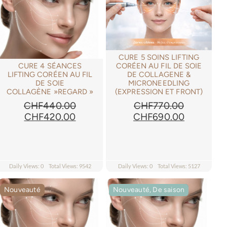
CURE 5 SOINS LIFTING
CURE 4 SÉANCES
CORÉEN AU FIL DE SOIE
LIFTING CORÉEN AU FIL
DE COLLAGENE &
DE SOIE
MICRONEEDLING
COLLAGÈNE »REGARD »
(EXPRESSION ET FRONT)
CHF
440.00
CHF
770.00
Le
Le
Le
Le
CHF
420.00
CHF
690.00
prix
prix
prix
prix
initial
actuel
initial
actuel
était :
est :
était :
est :
.00.
CHF440.00.
CHF420.00.
CHF770.00.
CHF690.0
Daily Views: 0
Total Views: 9542
Daily Views: 0
Total Views: 5127
Nouveauté
Nouveauté, De saison
Nouveauté, De saison