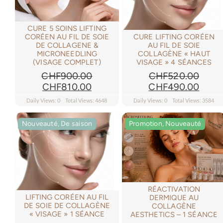
CURE 5 SOINS LIFTING
CURE LIFTING CORÉEN
CORÉEN AU FIL DE SOIE
AU FIL DE SOIE
DE COLLAGENE &
COLLAGÈNE « HAUT
MICRONEEDLING
VISAGE » 4 SÉANCES
(VISAGE COMPLET)
CHF
520.00
CHF
900.00
Le
Le
Le
Le
CHF
490.00
CHF
810.00
prix
prix
prix
prix
Daily Views: 0
Total Views: 4648
Daily Views: 0
Total Views: 3584
initial
actue
initial
actuel
était :
est :
était :
est :
Nouveauté, De saison
Nouveauté, De saison
Promotion, Nouveauté
Promotion, Nouveauté
CHF520.00.
CHF4
CHF900.00.
CHF810.00.
RÉACTIVATION
LIFTING CORÉEN AU FIL
DERMIQUE AU
DE SOIE DE COLLAGÈNE
COLLAGÈNE
« VISAGE » 1 SÉANCE
AESTHETICS – 1 SÉANCE