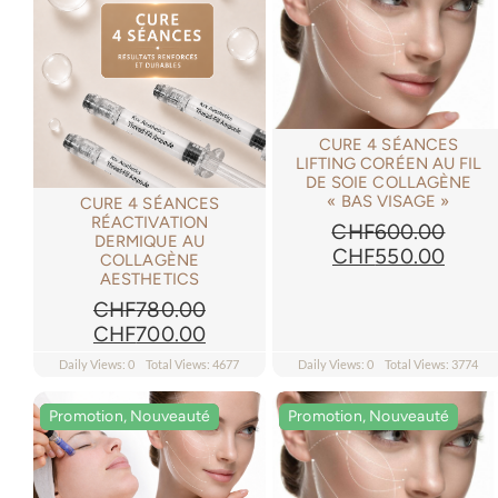
CURE 4 SÉANCES
LIFTING CORÉEN AU FIL
DE SOIE COLLAGÈNE
« BAS VISAGE »
CURE 4 SÉANCES
RÉACTIVATION
CHF
600.00
DERMIQUE AU
Le
Le
CHF
550.00
COLLAGÈNE
prix
prix
AESTHETICS
initial
actue
CHF
780.00
était :
est :
Le
Le
CHF
700.00
CHF600.00.
CHF5
prix
prix
Daily Views: 0
Total Views: 4677
Daily Views: 0
Total Views: 3774
initial
actuel
était :
est :
Promotion, Nouveauté
Promotion, Nouveauté
Promotion, Nouveauté
Promotion, Nouveauté
CHF780.00.
CHF700.00.