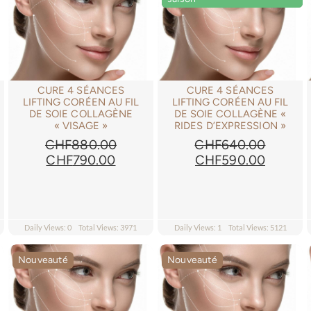
CURE 4 SÉANCES
CURE 4 SÉANCES
LIFTING CORÉEN AU FIL
LIFTING CORÉEN AU FIL
DE SOIE COLLAGÈNE
DE SOIE COLLAGÈNE «
« VISAGE »
RIDES D’EXPRESSION »
CHF
880.00
CHF
640.00
Le
Le
Le
Le
CHF
790.00
CHF
590.00
prix
prix
prix
prix
l
initial
actuel
initial
actuel
était :
est :
était :
est :
50.00.
CHF880.00.
CHF790.00.
CHF640.00.
CHF590
Daily Views: 0
Total Views: 3971
Daily Views: 1
Total Views: 5121
Nouveauté
Nouveauté