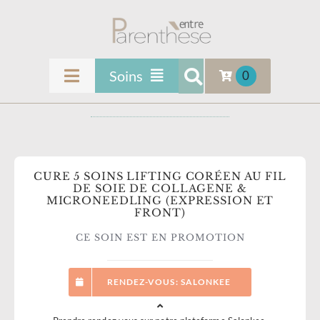
Passer
au
contenu
Soins
0
Toggle
Navigation
ENTRE PARENTHÈSE
Soins Femmes
Soins Masculins
INFOS & CONTACT
CURE 5 SOINS LIFTING CORÉEN AU FIL
Soins Visage
DE SOIE DE COLLAGENE &
MICRONEEDLING (EXPRESSION ET
Beauté du Regard
SOINS
FRONT)
CE SOIN EST EN PROMOTION
Médecine Esthétique
LES SOINS TENDANCES
Soins Mains et Pieds
RENDEZ-VOUS: SALONKEE
Épilations
FORMATIONS