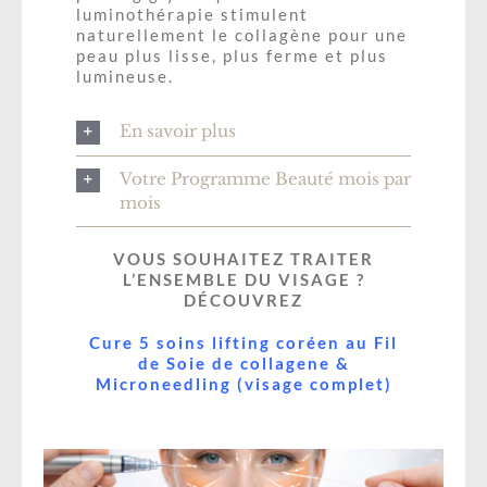
collagene
luminothérapie stimulent
naturellement le collagène pour une
&
peau plus lisse, plus ferme et plus
Microneedling
lumineuse.
(Expression
et
En savoir plus
front)
Votre Programme Beauté mois par
mois
VOUS SOUHAITEZ TRAITER
L’ENSEMBLE DU VISAGE ?
DÉCOUVREZ
Cure 5 soins lifting coréen au Fil
de Soie de collagene &
Microneedling (visage complet)