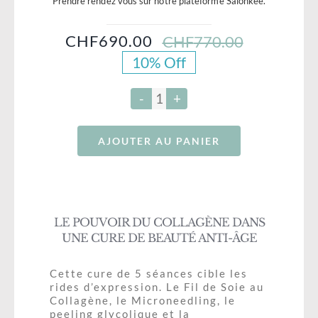
Prendre rendez vous sur notre plateforme Salonkee.
Bouche
RÉSERVATION – SALONKEE
CHF
690.00
CHF
770.00
Maquillage Permanent
Le
Le
10% Off
prix
prix
Bon Cadeau-Formations
BLOG
initial
actuel
était :
est :
Soins Corps
quantité
CHF770.0
CHF690.0
de
AJOUTER AU PANIER
Cure
5
soins
Lifting
coréen
LE POUVOIR DU COLLAGÈNE DANS
au
UNE CURE DE BEAUTÉ ANTI-ÂGE
Fil
de
Cette cure de 5 séances cible les
rides d’expression. Le Fil de Soie au
Soie
Collagène, le Microneedling, le
de
peeling glycolique et la